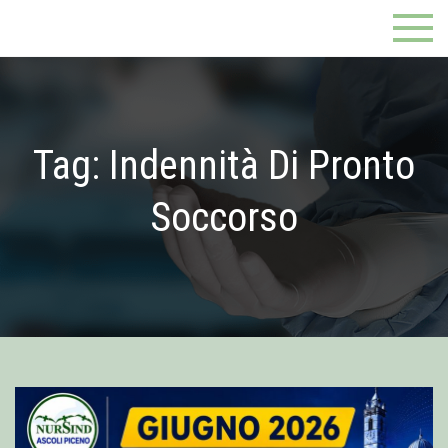
Skip
Nursind Ascoli Piceno
sindacato degli infermieri
to
content
Tag:
Indennità Di Pronto
Soccorso