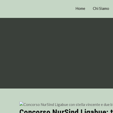
Home
Chi Siamo
Concorso NurSind Ligabue: tr