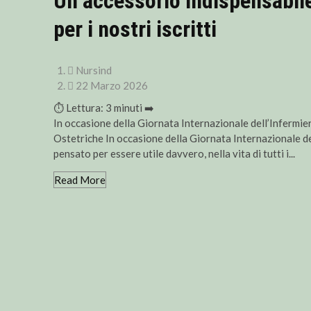
Un accessorio indispensabile
per i nostri iscritti
Nursind
22 Marzo 2026
⏱ Lettura:
3
minuti ➡️
In occasione della Giornata Internazionale dell’Infermiere,
Ostetriche In occasione della Giornata Internazionale del
pensato per essere utile davvero, nella vita di tutti i...
Read More